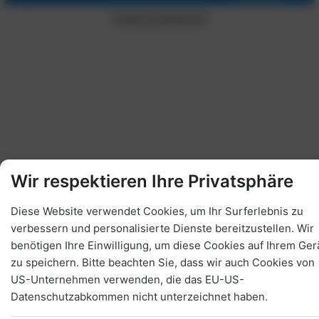
Cookie-Einstellungen
Wir respektieren Ihre Privatsphäre
Diese Website verwendet Cookies, um Ihr Surferlebnis zu
verbessern und personalisierte Dienste bereitzustellen. Wir
benötigen Ihre Einwilligung, um diese Cookies auf Ihrem Ger
zu speichern. Bitte beachten Sie, dass wir auch Cookies von
US-Unternehmen verwenden, die das EU-US-
Datenschutzabkommen nicht unterzeichnet haben.